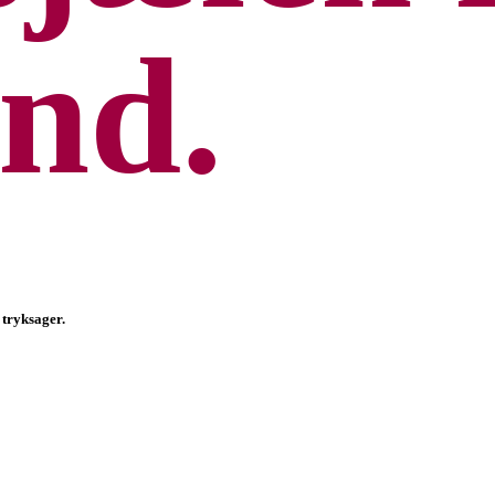
and.
tryksager.