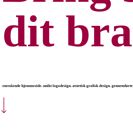
dit br
enestående hjemmeside.
unikt logodesign.
æstetisk grafisk design.
gennemførte 