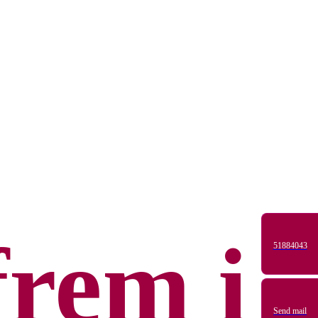
frem i
51884043
Send mail