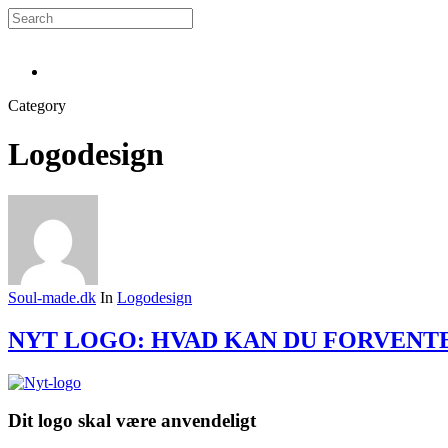
Skip
to
Close
main
Search
Menu
content
Menu
Category
Logodesign
Soul-made.dk
In
Logodesign
NYT LOGO: HVAD KAN DU FORVENT
Dit logo skal være anvendeligt