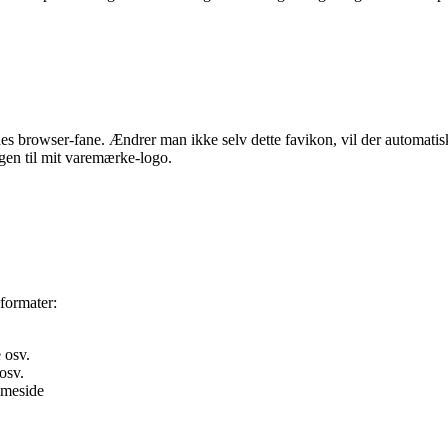
sides browser-fane. Ændrer man ikke selv dette favikon, vil der automatisk
magen til mit varemærke-logo.
 formater:
e osv.
osv.
emmeside