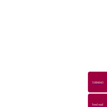
51884043
Send mail