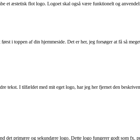
kabe et æstetisk flot logo. Logoet skal også være funktionelt og anvend
 først i toppen af din hjemmeside. Det er her, jeg forsøger at få så me
e tekst. I tilfældet med mit eget logo, har jeg her fjernet den beskr
d det primære og sekundære logo. Dette logo fungerer godt som fx. profi