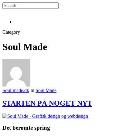
Skip
to
Close
main
Search
Menu
content
Menu
Category
Soul Made
Soul-made.dk
In
Soul Made
STARTEN PÅ NOGET NYT
Det berømte spring