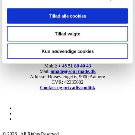
lyder som cliché. Men det er faktisk så simpelt som det – krydret
med lidt nordjysk fornuft og disciplin.
Tillad alle cookies
Tillad valgte
Tilbage til blog
Kun nødvendige cookies
Soul Made
Mobil:
+ 45 51 88 40 43
Mail:
amalie@soul-made.dk
Adresse: Horsevænget 6, 9000 Aalborg
CVR: 42335002
Cookie- og privatlivspolitik
facebook
linkedin
instagram
© 2026 . All Rights Reserved