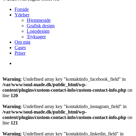
Close
Forside
Menu
Ydelser
Hjemmeside
Grafisk design
Logodesign
Tryksager
Om mig
Cases
Priser
Warning
: Undefined array key "kontaktinfo_facebook_field" in
/var/www/soul-made.dk/public_html/wp-
content/plugins/custom-contact-info/custom-contact-info.php
on
line
120
Warning
: Undefined array key "kontaktinfo_instagram_field" in
/var/www/soul-made.dk/public_html/wp-
content/plugins/custom-contact-info/custom-contact-info.php
on
line
121
Warning
: Undefined array key "kontaktinfo_linkedin_field" in