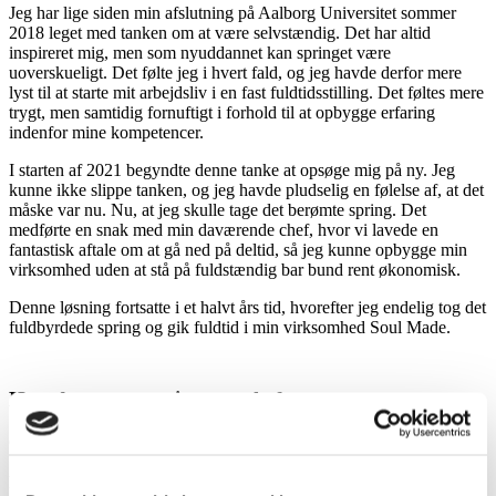
Jeg har lige siden min afslutning på Aalborg Universitet sommer
2018 leget med tanken om at være selvstændig. Det har altid
inspireret mig, men som nyuddannet kan springet være
uoverskueligt. Det følte jeg i hvert fald, og jeg havde derfor mere
lyst til at starte mit arbejdsliv i en fast fuldtidsstilling. Det føltes mere
trygt, men samtidig fornuftigt i forhold til at opbygge erfaring
indenfor mine kompetencer.
I starten af 2021 begyndte denne tanke at opsøge mig på ny. Jeg
kunne ikke slippe tanken, og jeg havde pludselig en følelse af, at det
måske var nu. Nu, at jeg skulle tage det berømte spring. Det
medførte en snak med min daværende chef, hvor vi lavede en
fantastisk aftale om at gå ned på deltid, så jeg kunne opbygge min
virksomhed uden at stå på fuldstændig bar bund rent økonomisk.
Denne løsning fortsatte i et halvt års tid, hvorefter jeg endelig tog det
fuldbyrdede spring og gik fuldtid i min virksomhed Soul Made.
Hverdagen som min egen chef
Opstarten af Soul Made har været en proces, der aldrig slutter.
Selvfølgelig er opstartsprocessen mere kaotisk og uklar, da det er
her, jeg skal finde ud af, hvordan hele virksomheden skal hænge