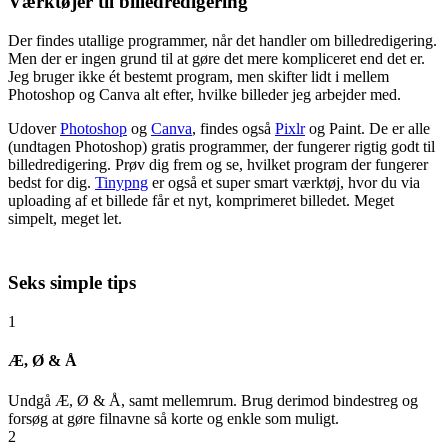
Værktøjer til billedredigering
Der findes utallige programmer, når det handler om billedredigering.
Men der er ingen grund til at gøre det mere kompliceret end det er.
Jeg bruger ikke ét bestemt program, men skifter lidt i mellem
Photoshop og Canva alt efter, hvilke billeder jeg arbejder med.
Udover
Photoshop
og
Canva
, findes også
Pixlr
og Paint. De er alle
(undtagen Photoshop) gratis programmer, der fungerer rigtig godt til
billedredigering. Prøv dig frem og se, hvilket program der fungerer
bedst for dig.
Tinypng
er også et super smart værktøj, hvor du via
uploading af et billede får et nyt, komprimeret billedet. Meget
simpelt, meget let.
Seks simple tips
1
Æ, Ø & Å
Undgå Æ, Ø & Å, samt mellemrum. Brug derimod bindestreg og
forsøg at gøre filnavne så korte og enkle som muligt.
2