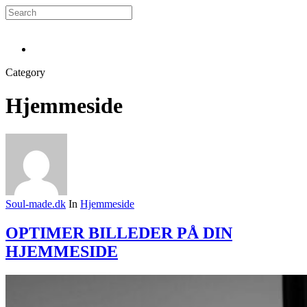
Skip
to
Close
main
Search
Menu
content
Menu
Category
Hjemmeside
Soul-made.dk
In
Hjemmeside
OPTIMER BILLEDER PÅ DIN
HJEMMESIDE