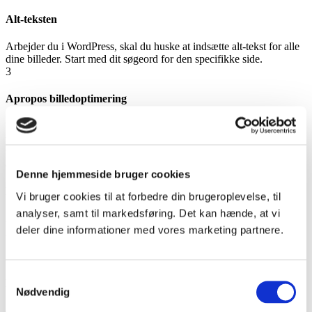
Alt-teksten
Arbejder du i WordPress, skal du huske at indsætte alt-tekst for alle
dine billeder. Start med dit søgeord for den specifikke side.
3
Apropos billedoptimering
Undgå store, tunge billeder på din hjemmeside. Det påvirker load-
tiden negativt, så sørg altid for at tilpasse billedstørrelsen inden
upload til WordPress.
4
Denne hjemmeside bruger cookies
Bredde
Vi bruger cookies til at forbedre din brugeroplevelse, til
analyser, samt til markedsføring. Det kan hænde, at vi
Hvis du holder dig til følgende bredde på dine billeder, kan det ikke
deler dine informationer med vores marketing partnere.
gå helt galt: Fuldbredde header: 1920 pixels / Andre billeder: 795
pixels / Små billeder: 100 pixels
5
Samtykkevalg
Filtype
Nødvendig
Gem billederne i enten jpg. eller png. Hvis du har et billede, hvor