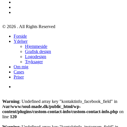
facebook
linkedin
instagram
© 2026 . All Rights Reserved
Close
Forside
Menu
Ydelser
Hjemmeside
Grafisk design
Logodesign
Tryksager
Om mig
Cases
Priser
Warning
: Undefined array key "kontaktinfo_facebook_field" in
/var/www/soul-made.dk/public_html/wp-
content/plugins/custom-contact-info/custom-contact-info.php
on
line
120
Warning
: Undefined array key "kontaktinfo_instagram_field" in