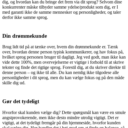
dig, og hvordan kan du bringe det frem via dit sprog? Selvom dine
konkurrenter måske tilbyder samme ydelse/produkt som dig, er I
med garanti ikke de samme mennesker og personligheder, og taler
derfor ikke samme sprog.
Din drømmekunde
Brug lidt tid på at tænke over, hvem din drømmekunde er. Tænk
over, hvordan denne person typisk kommunikerer, og hav fokus på,
hvilket sprog personen bruger til dagligt. Jeg ved godt, man ikke kan
vide dette 100%, men overvejelserne er vigtige i forhold til at skrive
tekster og finde det rigtige sprog. Forestil dig, at du skriver direkte til
denne person – og ikke til alle. Du kan nemlig ikke tilgodese alle
personligheder i dit sprog, men du kan vælge fokus og på den måde
skille dig ud.
Gør det tydeligt
Hvorfor skal kunden vælge dig? Dette spørgsmål kan være en smule
angstprovokerende, men ikke desto mindre utrolig vigtigt. Det er
vigtigt, at det tydeligt fremgår på din hjemmeside, hvorfor kunden
skal vælge dig. Her handler det i høj grad om at finde en balance, så